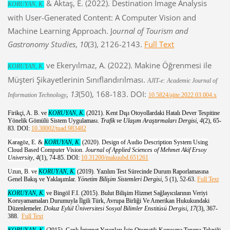
& Aktaş, E. (2022). Destination Image Analysis
KORUYAN, K.
with User-Generated Content: A Computer Vision and
Machine Learning Approach. J
ournal of Tourism and
Gastronomy Studies
,
10
(3), 2126-2143.
Full Text
ve Ekeryılmaz, A. (2022). Makine Öğrenmesi ile
KORUYAN, K.
Müşteri Şikayetlerinin Sınıflandırılması.
AJIT-e: Academic Journal of
,
13
(50), 168-183. DOI:
Information Technology
10.5824/ajite.2022.03.004.x
Firikçi, A. B. ve
KORUYAN, K.
(2021). Kent Dışı Otoyollardaki Hatalı Dever Tespitine
Yönelik Gömülü Sistem Uygulaması.
Trafik ve Ulaşım Araştırmaları Dergisi
,
4
(2), 65-
83. DOI:
10.38002/tuad.983482
Karagöz, E. &
KORUYAN, K.
(2020). Design of Audio Description System Using
Cloud Based Computer Vision.
Journal of Applied Sciences of Mehmet Akif Ersoy
University
,
4
(1), 74-85. DOI:
10.31200/makuubd.651261
Uzun, B. ve
KORUYAN, K.
(2019). Yazılım Test Sürecinde Durum Raporlamasına
Genel Bakış ve Yaklaşımlar.
Yönetim Bilişim Sistemleri Dergisi
, 5 (1), 52-63.
Full Text
KORUYAN, K.
ve Bingöl F.I. (2015). Bulut Bilişim Hizmet Sağlayıcılarının Veriyi
Koruyamamaları Durumuyla İlgili Türk, Avrupa Birliği Ve Amerikan Hukukundaki
Düzenlemeler.
Dokuz Eylül Üniversitesi Sosyal Bilimler Enstitüsü Dergisi
,
17
(3), 367-
388.
Full Text
KORUYAN, K.
(2015). Canlı İnternet Yayınları İçin Otomatik Konuşma Tanıma Tekniği