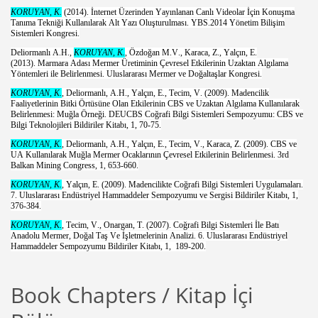
KORUYAN, K.
(2014). İnternet Üzerinden Yayınlanan Canlı Videolar İçin Konuşma
Tanıma Tekniği Kullanılarak Alt Yazı Oluşturulması. YBS.2014 Yönetim Bilişim
Sistemleri Kongresi.
Deliormanlı A.H.,
KORUYAN, K.
, Özdoğan M.V., Karaca, Z., Yalçın, E.
(2013). Marmara Adası Mermer Üretiminin Çevresel Etkilerinin Uzaktan Algılama
Yöntemleri ile Belirlenmesi. Uluslararası Mermer ve Doğaltaşlar Kongresi.
KORUYAN, K.
, Deliormanlı, A.H., Yalçın, E., Tecim, V. (2009). Madencilik
Faaliyetlerinin Bitki Örtüsüne Olan Etkilerinin CBS ve Uzaktan Algılama Kullanılarak
Belirlenmesi: Muğla Örneği. DEUCBS Coğrafi Bilgi Sistemleri Sempozyumu: CBS ve
Bilgi Teknolojileri Bildiriler Kitabı, 1, 70-75.
KORUYAN, K.
, Deliormanlı, A.H., Yalçın, E., Tecim, V., Karaca, Z. (2009). CBS ve
UA Kullanılarak Muğla Mermer Ocaklarının Çevresel Etkilerinin Belirlenmesi. 3rd
Balkan Mining Congress, 1, 653-660.
KORUYAN, K.
, Yalçın, E. (2009). Madencilikte Coğrafi Bilgi Sistemleri Uygulamaları.
7. Uluslararası Endüstriyel Hammaddeler Sempozyumu ve Sergisi Bildiriler Kitabı, 1,
376-384.
KORUYAN, K.
, Tecim, V., Onargan, T. (2007). Coğrafi Bilgi Sistemleri İle Batı
Anadolu Mermer, Doğal Taş Ve İşletmelerinin Analizi. 6. Uluslararası Endüstriyel
Hammaddeler Sempozyumu Bildiriler Kitabı, 1, 189-200.
Book Chapters / Kitap İçi