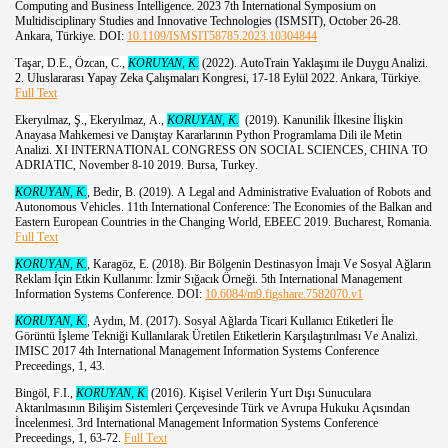
Computing and Business Intelligence
.
2023 7th International Symposium on
Multidisciplinary Studies and Innovative Technologies (ISMSIT)
,
October 26-28
.
Ankara, Türkiye. DOI:
10.1109/ISMSIT58785.2023.10304844
Taşar, D.E., Özcan, C.,
KORUYAN, K.
(2022).
AutoTrain Yaklaşımı ile Duygu Analizi.
2. Uluslararası Yapay Zeka Çalışmaları Kongresi, 17-18 Eylül 2022. Ankara, Türkiye.
Full Text
Ekeryılmaz, Ş., Ekeryılmaz, A.,
KORUYAN, K.
(2019). Kanunilik İlkesine İlişkin
Anayasa Mahkemesi ve Danıştay Kararlarının Python Programlama Dili ile Metin
Analizi. XI INTERNATIONAL CONGRESS ON SOCIAL SCIENCES, CHINA TO
ADRIATIC, November 8-10 2019. Bursa, Turkey.
KORUYAN, K.
, Bedir, B. (2019). A Legal and Administrative Evaluation of Robots and
Autonomous Vehicles. 11th International Conference: The Economies of the Balkan and
Eastern European Countries in the Changing World, EBEEC 2019. Bucharest, Romania.
Full Text
KORUYAN, K.
, Karagöz, E. (2018). Bir Bölgenin Destinasyon İmajı Ve Sosyal Ağların
Reklam İçin Etkin Kullanımı: İzmir Sığacık Örneği. 5th International Management
Information Systems Conference. DOI:
10.6084/m9.figshare.7582070.v1
KORUYAN, K.
, Aydın, M. (2017). Sosyal Ağlarda Ticari Kullanıcı Etiketleri İle
Görüntü İşleme Tekniği Kullanılarak Üretilen Etiketlerin Karşılaştırılması Ve Analizi.
IMISC 2017 4th International Management Information Systems Conference
Preceedings, 1, 43.
Bingöl, F.I.,
KORUYAN, K.
(2016). Kişisel Verilerin Yurt Dışı Sunuculara
Aktarılmasının Bilişim Sistemleri Çerçevesinde Türk ve Avrupa Hukuku Açısından
İncelenmesi. 3rd International Management Information Systems Conference
Preceedings, 1, 63-72.
Full Text