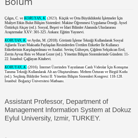
Bölüm
Çılgın, C. ve
KORUYAN, K.
(2023).
Küçük ve Orta Büyüklükteki İşletmeler İçin
Maliyet Etkin Bulut Bilişim Sistemleri: Makine Öğrenmesi Uygulama Örneği. Aysel
Öztürkçü Akçay (ed.). Sosyal, Beşeri ve İdari Bilimler Alanında Uluslararası
Araştırmalar XXV: 301-325. Ankara: Eğitim Yayınevi.
KORUYAN, K.
ve Aydın, M. (2018). Görüntü İşleme Tekniği Kullanılarak Sosyal
Ağlarda Ticari Maksatla Paylaşılan Resimlerden Üretilen Etiketler İle Kullanıcı
Etiketlerinin Karşılaştırılması ve Analizi. Sevinç Gülseçen, Çiğdem Selçukcan Erol,
Zerrin Ayvaz Reis ve Murat Gezer (ed.). Yönetim Bilişim Sistemlerinde Gündem: 11-
22. İstanbul: Çağlayan Kitabevi.
KORUYAN, K.
(2016). İnternet Üzerinden Yayınlanan Canlı Videolar İçin Konuşma
Tanıma Tekniği Kullanılarak Alt azı Oluşturulması. Meltem Özturan ve Birgül Kutlu
(ed.). Seçilmiş Bildiriler Serisi II: Yönetim Bilişim Sistemleri Kongresi: 118-128.
İstanbul: Boğaziçi Üniversitesi Matbaası.
Assistant Professor, Department of
Management Information System at Dokuz
Eylul University, Izmir, TURKEY.