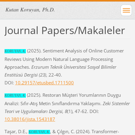
Kutan Koruyan, Ph.D.
Journal Papers/Makaleler
(2025). Sentiment Analysis of Online Customer
KORUYAN, K.
Reviews Using Modern Natural Language Processing
Approaches.
Erzurum Teknik Üniversitesi Sosyal Bilimler
Enstitüsü Dergisi (23)
, 22-40.
DOI:
10.29157/etusbed.1711500
(2025). Restoran Müşteri Yorumlarının Duygu
KORUYAN, K.
Analizi: Sıfır-Atış Metin Sınıflandırma Yaklaşımı.
Zeki Sistemler
Teori ve Uygulamaları Dergisi, 8
(1), 47-62. DOI:
10.38016/jista.1543187
Taşar, D.E.,
, & Çılgın, C. (2024). Transformer-
KORUYAN, K.