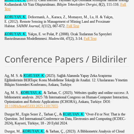
Kullanılarak Alt Yazı Oluşturulması.
Bilişim Teknolojileri Dergisi
,
8
(2), 111-116.
Full
Text
KORUYAN, K.
, Deliormanlı, A., Karaca, Z., Momayez, M., Lu, H. & Yalçın,
E. (2012). Remote Sensing in Management of Mining Land and Proximate
Habitat.
SAIMM Journal
,
1
(112), 667-672.
Full Text
KORUYAN, K.
, Yalçın, E. ve Polat, P. (2008). Ocak Tozlarının Su Spreyleri
Bastırılmasının Modellenmesi.
Madencilik
,
47
(2), 3-14.
Full Text
Conference Papers / Bildiriler
Ag, M. S. &
KORUYAN, K.
(2025). Sağlık Alanında Yapay Zeka Araştırma
Eğilimlerinin BERTopic Konu Modelleme Tekniği ile Analizi. 12. Uluslararası Yönetim
Bilişim Sistemleri Konferansı, Ankara, Turkiye.
Ag, M. S.,
KORUYAN, K.
, & Tarhan, C. (2025). Websites quality and online success: A
bibliometric analysis. 2025 7th International Congress on Human-Computer Interaction,
Optimization and Robotic Applications (ICHORA), Ankara, Turkiye. DOI:
10.1109/ichora65333.2025.11017055
Durgut M., Ergin Sezer Z., Tarhan Ç., &
KORUYAN, K.
"Over-Fit or Not: That is the
Question. 3rd International Conference on Data, Electronics and Computing (ICDEC-
2024), Kayseri, Türkiye, 18 - 20 Eylül 2024.
Durgut, M.,
KORUYAN, K.
, & Tarhan, Ç.,
(2023).
A Bibliometric Analysis of Cloud