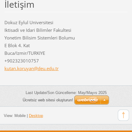
İletişim
Dokuz Eylul Universitesi
Iktisadi ve Idari Bilimler Fakultesi
Yonetim Bilisim Sistemleri Bolumu
E Blok 4. Kat
Buca/Izmir/TURKIYE
+902323010757
kutan.ko
ruyan@de
u.edu.tr
Last Update/Son Güncelleme: May/Mayıs 2025
Ücretsiz web sitesi oluşturun!
View:
Mobile
|
Desktop