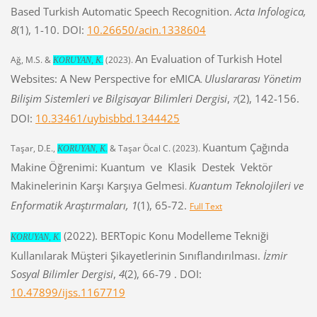
Based Turkish Automatic Speech Recognition.
Acta Infologica,
8
(1), 1-10. DOI:
10.26650/acin.1338604
An Evaluation of Turkish Hotel
Ağ, M.S. &
(2023).
KORUYAN, K.
Websites: A New Perspective for eMICA
Uluslararası Yönetim
.
Bilişim Sistemleri ve Bilgisayar Bilimleri Dergisi
,
(2), 142-156.
7
DOI:
10.33461/uybisbbd.1344425
Kuantum Çağında
Taşar, D.E.,
& Taşar Öcal C. (2023).
KORUYAN, K.
Makine Öğrenimi: Kuantum ve Klasik Destek Vektör
Makinelerinin Karşı Karşıya Gelmesi
Kuantum Teknolojileri ve
.
Enformatik Araştırmaları, 1
(1), 65-72.
Full Text
(2022). BERTopic Konu Modelleme Tekniği
KORUYAN, K.
Kullanılarak Müşteri Şikayetlerinin Sınıflandırılması.
İzmir
Sosyal Bilimler Dergisi
,
4
(2), 66-79 . DOI:
10.47899/ijss.1167719